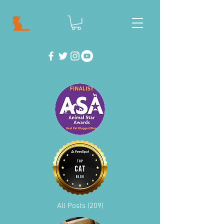
All Posts
(209)
209 Beiträge